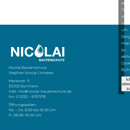
auf
"Ich
sti
zu",
um
Goog
map
zu
akti
Cook
Nicolai Bautenschutz
Richt
Stephan Nicolai | Inhaber
Ic
Marienstr. 5
sti
53332 Bornheim
z
mail:
info@nicolai-bautenschutz.de
fon:
0 2222 – 9767278
Öffnungszeiten:
Mo. – Do. 8.00 bis 16.30 Uhr
Fr. 08:00-15.00 Uhr