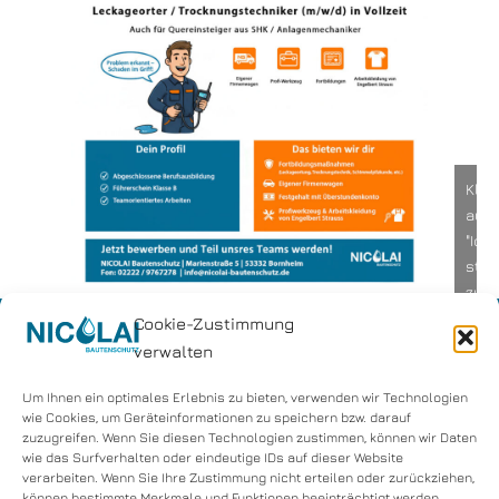
Klic
auf
"Ich
sti
zu",
um
Cookie-Zustimmung
Goog
verwalten
map
zu
Um Ihnen ein optimales Erlebnis zu bieten, verwenden wir Technologien
wie Cookies, um Geräteinformationen zu speichern bzw. darauf
akti
zuzugreifen. Wenn Sie diesen Technologien zustimmen, können wir Daten
Cook
Nicolai Bautenschutz
wie das Surfverhalten oder eindeutige IDs auf dieser Website
Richt
Stephan Nicolai | Inhaber
verarbeiten. Wenn Sie Ihre Zustimmung nicht erteilen oder zurückziehen,
können bestimmte Merkmale und Funktionen beeinträchtigt werden.