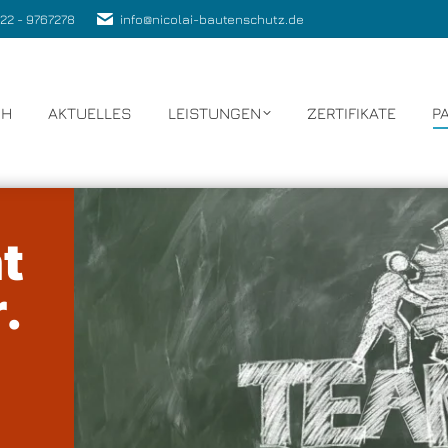
 22 - 9767278
info@nicolai-bautenschutz.de
CH
AKTUELLES
LEISTUNGEN
ZERTIFIKATE
P
t
.