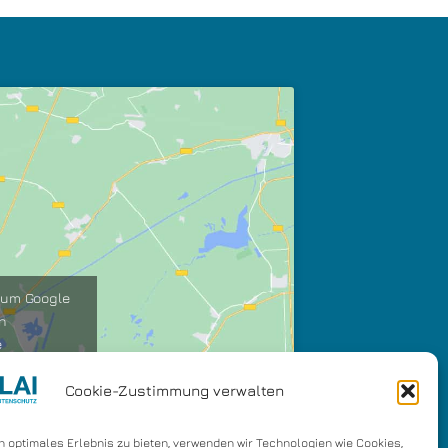
, um Google
en
e
Cookie-Zustimmung verwalten
n optimales Erlebnis zu bieten, verwenden wir Technologien wie Cookies,